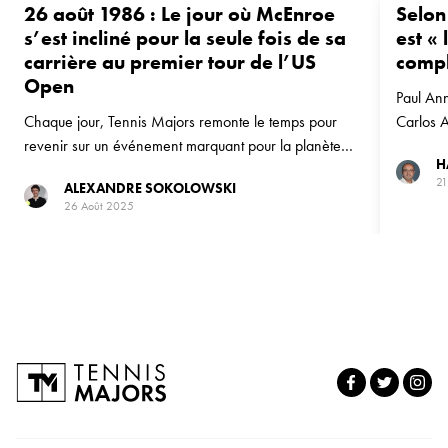
26 août 1986 : Le jour où McEnroe
Selon
s’est incliné pour la seule fois de sa
est « 
carrière au premier tour de l’US
compl
Open
Paul An
Chaque jour, Tennis Majors remonte le temps pour
Carlos A
revenir sur un événement marquant pour la planète
Wells et
H
tennis. Le 26 août 1986, John McEnroe s’incline
21
ALEXANDRE SOKOLOWSKI
d’entrée à l’US Open pour la première et unique fois
26 Août 2025
de sa carrière.