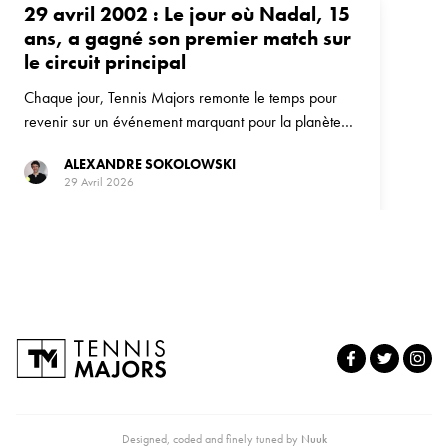
29 avril 2002 : Le jour où Nadal, 15
ans, a gagné son premier match sur
le circuit principal
Chaque jour, Tennis Majors remonte le temps pour
revenir sur un événement marquant pour la planète
tennis. Le 29 avril, c'est la date anniversaire du
ALEXANDRE SOKOLOWSKI
premier succès de Rafael Nadal sur le circuit ATP, à
29 Avril 2026
domicile, à l'Open de Majorque.
Designed, coded and finely tuned by
Nuuk