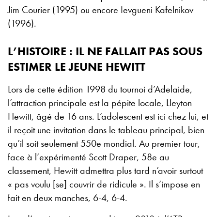
Jim Courier (1995) ou encore Ievgueni Kafelnikov
(1996).
L’HISTOIRE : IL NE FALLAIT PAS SOUS
ESTIMER LE JEUNE HEWITT
Lors de cette édition 1998 du tournoi d’Adelaide,
l’attraction principale est la pépite locale, Lleyton
Hewitt, âgé de 16 ans. L’adolescent est ici chez lui, et
il reçoit une invitation dans le tableau principal, bien
qu’il soit seulement 550
e
mondial. Au premier tour,
face à l’expérimenté Scott Draper, 58
e
au
classement, Hewitt admettra plus tard n’avoir surtout
« pas voulu
[
se
]
couvrir de ridicule ». Il s’impose en
fait en deux manches, 6-4, 6-4.