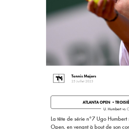
Tennis Majors
25 Juillet 2023
ATLANTA OPEN •
TROISI
U. Humbert
vs
C
La tête de série n°7 Ugo Humbert s’
Open, en venant à bout de son com