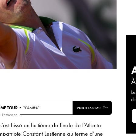
À
Le
di
ÈME TOUR
• TERMINÉ
VOIR LE TABLEAU
. Lestienne
est hissé en huitième de finale de l’Atlanta
patriote Constant Lestienne au terme d’une