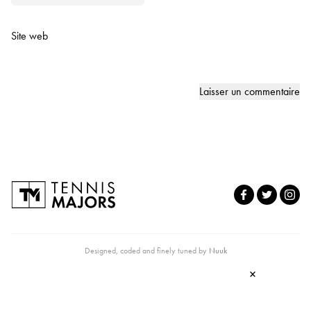
Site web
Designed, coded and finely tuned by
Nuuk
×