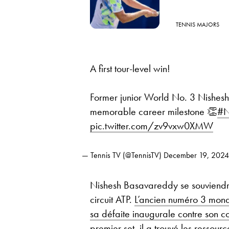
TENNIS MAJORS
A first tour-level win!
Former junior World No. 3 Nishes
memorable career milestone 👏
#N
pic.twitter.com/zv9vxw0XMW
— Tennis TV (@TennisTV)
December 19, 2024
Nishesh Basavareddy se souviendra 
circuit ATP.
L’ancien numéro 3 mondi
sa défaite inaugurale contre son c
premier set, il a trouvé les ressou