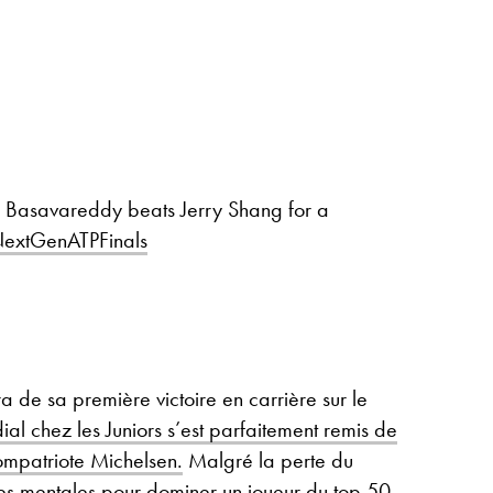
h Basavareddy beats Jerry Shang for a
extGenATPFinals
de sa première victoire en carrière sur le
al chez les Juniors s’est parfaitement remis de
ompatriote Michelsen.
Malgré la perte du
rces mentales pour dominer un joueur du top 50.