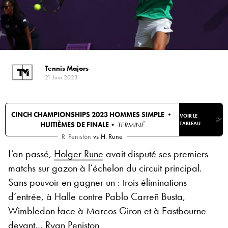
Tennis Majors
21 Juin 2023
CINCH CHAMPIONSHIPS 2023 HOMMES SIMPLE •
VOIR LE
HUITIÈMES DE FINALE
• TERMINÉ
TABLEAU
R. Peniston
vs
H. Rune
L’an passé,
Holger Rune
avait disputé ses premiers
matchs sur gazon à l’échelon du circuit principal.
Sans pouvoir en gagner un : trois éliminations
d’entrée, à Halle contre Pablo Carreñ Busta,
Wimbledon face à Marcos Giron et à Eastbourne
devant… Ryan Peniston