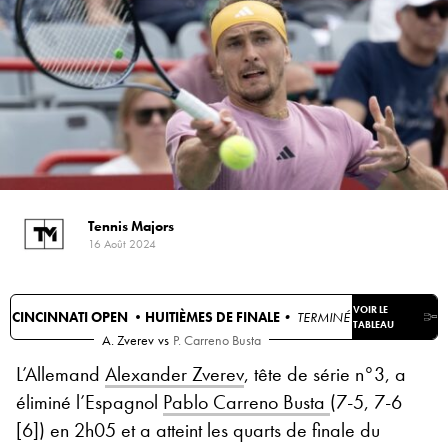
Tennis Majors
16 Août 2024
VOIR LE
CINCINNATI OPEN •
HUITIÈMES DE FINALE
• TERMINÉ
TABLEAU
A. Zverev
vs
P. Carreno Busta
L’Allemand
Alexander Zverev
, tête de série n°3, a
éliminé l’Espagnol
Pablo Carreno Busta
(7-5, 7-6
[6]) en 2h05 et a atteint les quarts de finale du