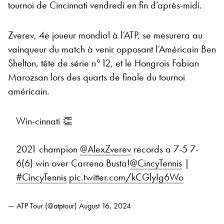
tournoi de Cincinnati vendredi en fin d’après-midi.
Zverev, 4e joueur mondial à l’ATP, se mesurera au
vainqueur du match à venir opposant l’Américain Ben
Shelton, tête de série n°12, et le Hongrois Fabian
Marozsan lors des quarts de finale du tournoi
américain.
Win-cinnati 👏
2021 champion
@AlexZverev
records a 7-5 7-
6(6) win over Carreno Busta!
@CincyTennis
|
#CincyTennis
pic.twitter.com/kCGlyIg6Wo
— ATP Tour (@atptour)
August 16, 2024