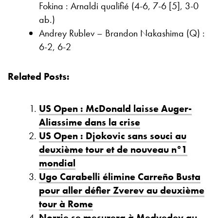
Fokina : Arnaldi qualifié (4-6, 7-6 [5], 3-0
ab.)
Andrey Rublev – Brandon Nakashima (Q) :
6-2, 6-2
Related Posts:
US Open : McDonald laisse Auger-
Aliassime dans la crise
US Open : Djokovic sans souci au
deuxième tour et de nouveau n°1
mondial
Ugo Carabelli élimine Carreño Busta
pour aller défier Zverev au deuxième
tour à Rome
Norrie se mesurera à Medvedev au