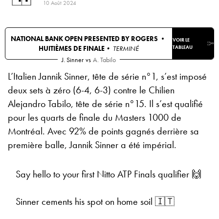
10 Août 2024
NATIONAL BANK OPEN PRESENTED BY ROGERS •
VOIR LE
HUITIÈMES DE FINALE
• TERMINÉ
TABLEAU
J. Sinner
vs
A. Tabilo
L’Italien Jannik Sinner, tête de série n°1, s’est imposé
deux sets à zéro (6-4, 6-3) contre le Chilien
Alejandro Tabilo, tête de série n°15. Il s’est qualifié
pour les quarts de finale du Masters 1000 de
Montréal. Avec 92% de points gagnés derrière sa
première balle, Jannik Sinner a été impérial.
Say hello to your first Nitto ATP Finals qualifier 🙌
Sinner cements his spot on home soil 🇮🇹