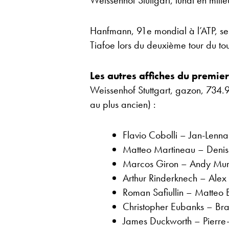
Weissenhof Stuttgart, lundi en mili
Hanfmann, 91e mondial à l’ATP, se
Tiafoe lors du deuxième tour du 
Les autres affiches du premier
Weissenhof Stuttgart, gazon, 734.91
au plus ancien) :
Flavio Cobolli – Jan-Lenn
Matteo Martineau – Deni
Marcos Giron – Andy Mur
Arthur Rinderknech – Ale
Roman Safiullin – Matteo 
Christopher Eubanks – B
James Duckworth – Pierre