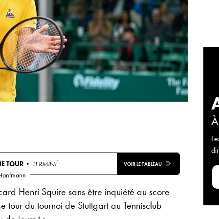
À
Le
di
ME TOUR
• TERMINÉ
VOIR LE TABLEAU
 Hanfmann
ard Henri Squire sans être inquiété au score
e tour du tournoi de Stuttgart au Tennisclub