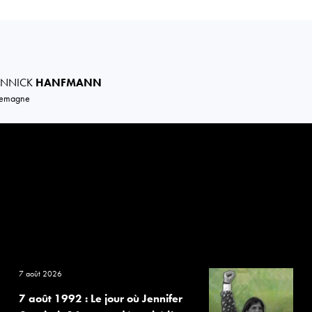
ANNICK
HANFMANN
lemagne
7 août 2026
7 août 1992 : Le jour où Jennifer