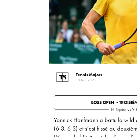
Tennis Majors
10 Juin 2024
BOSS OPEN •
TROISIÈ
H. Squire
vs
Y.
Yannick Hanfmann a battu la wild c
(6-3, 6-3) et s’est hissé au deuxièm