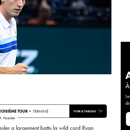
À
Le
di
ROISIÈME TOUR
• TERMINÉ
VOIR LE TABLEAU
. Huesler
esler a largement battu la wild card Ryan