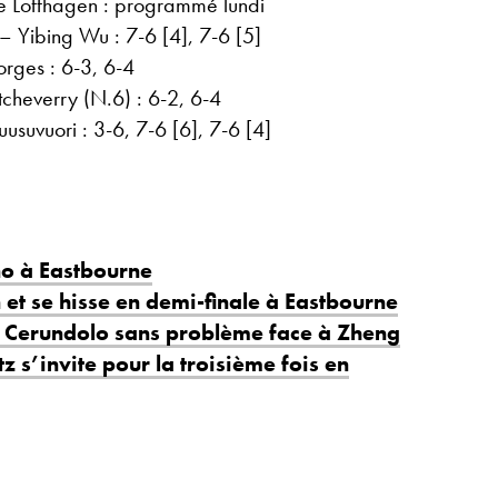
 Loffhagen : programmé lundi
 Yibing Wu : 7-6 [4], 7-6 [5]
rges : 6-3, 6-4
tcheverry (N.6) : 6-2, 6-4
usuvuori : 3-6, 7-6 [6], 7-6 [4]
o à Eastbourne
 et se hisse en demi-finale à Eastbourne
: Cerundolo sans problème face à Zheng
tz s’invite pour la troisième fois en