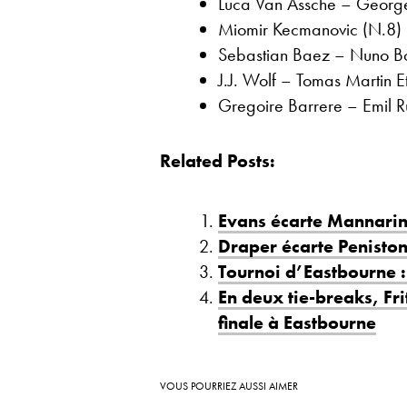
Luca Van Assche – George
Miomir Kecmanovic (N.8) –
Sebastian Baez – Nuno Bo
J.J. Wolf – Tomas Martin E
Gregoire Barrere – Emil Ru
Related Posts:
Evans écarte Mannarin
Draper écarte Peniston
Tournoi d’Eastbourne 
En deux tie-breaks, Fri
finale à Eastbourne
VOUS POURRIEZ AUSSI AIMER