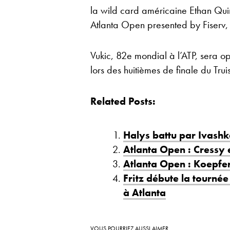
la wild card américaine Ethan Quinn 
Atlanta Open presented by Fiserv, l
Vukic, 82e mondial à l’ATP, sera op
lors des huitièmes de finale du Tru
Related Posts:
Halys battu par Ivashk
Atlanta Open : Cressy 
Atlanta Open : Koepfer
Fritz débute la tourné
à Atlanta
VOUS POURRIEZ AUSSI AIMER