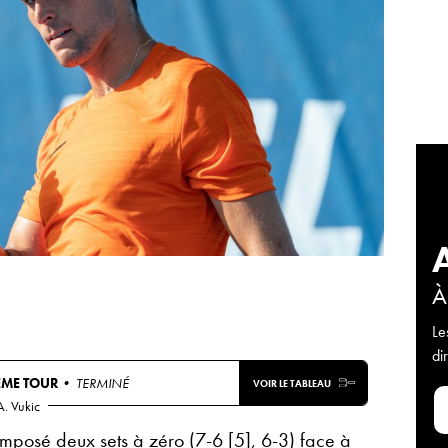
À
Le
di
ÈME TOUR
• TERMINÉ
VOIR LE TABLEAU
A. Vukic
 imposé deux sets à zéro (7-6 [5], 6-3) face à