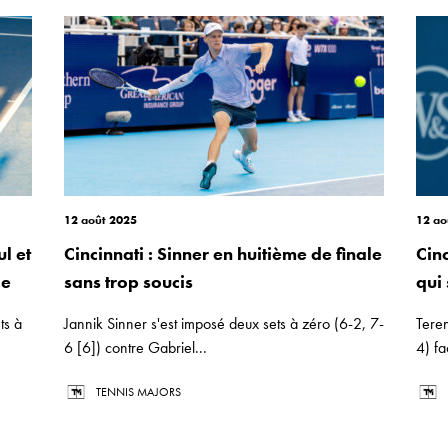
12 août 2025
12 ao
l et
Cincinnati : Sinner en huitième de finale
Cinc
le
sans trop soucis
qui 
ts à
Jannik Sinner s'est imposé deux sets à zéro (6-2, 7-
Tere
6 [6]) contre Gabriel...
4) fa
TENNIS MAJORS