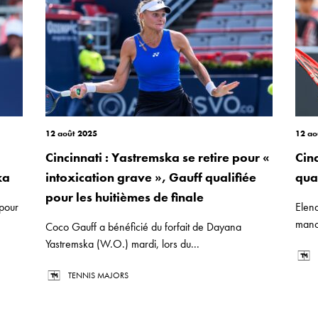
12 août 2025
12 ao
Cincinnati : Yastremska se retire pour «
Cin
ka
intoxication grave », Gauff qualifiée
qual
pour les huitièmes de finale
 pour
Elen
manc
Coco Gauff a bénéficié du forfait de Dayana
Yastremska (W.O.) mardi, lors du...
TENNIS MAJORS