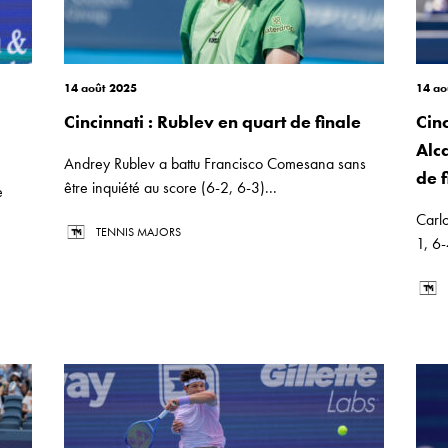
14 août 2025
14 ao
Cincinnati : Rublev en quart de finale
Cinc
Alc
Andrey Rublev a battu Francisco Comesana sans
de f
être inquiété au score (6-2, 6-3)...
e
Carl
TENNIS MAJORS
1, 6-