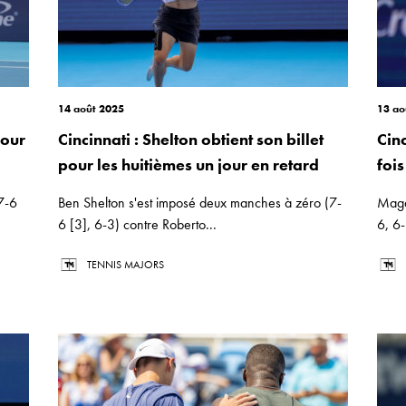
14 août 2025
13 ao
pour
Cincinnati : Shelton obtient son billet
Cin
pour les huitièmes un jour en retard
foi
7-6
Ben Shelton s'est imposé deux manches à zéro (7-
Magda
6 [3], 6-3) contre Roberto...
6, 6-
TENNIS MAJORS