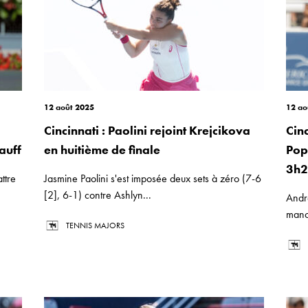
12 août 2025
12 ao
Cincinnati : Paolini rejoint Krejcikova
Cin
auff
en huitième de finale
Pop
3h
ttre
Jasmine Paolini s'est imposée deux sets à zéro (7-6
[2], 6-1) contre Ashlyn...
Andr
manc
TENNIS MAJORS