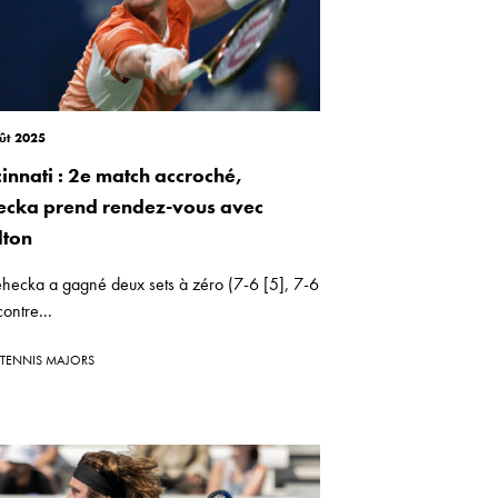
ût 2025
cinnati : 2e match accroché,
ecka prend rendez-vous avec
lton
Lehecka a gagné deux sets à zéro (7-6 [5], 7-6
contre...
TENNIS MAJORS