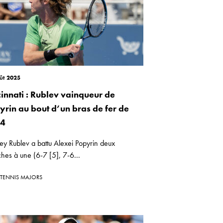
ût 2025
cinnati : Rublev vainqueur de
yrin au bout d’un bras de fer de
24
ey Rublev a battu Alexei Popyrin deux
hes à une (6-7 [5], 7-6...
TENNIS MAJORS