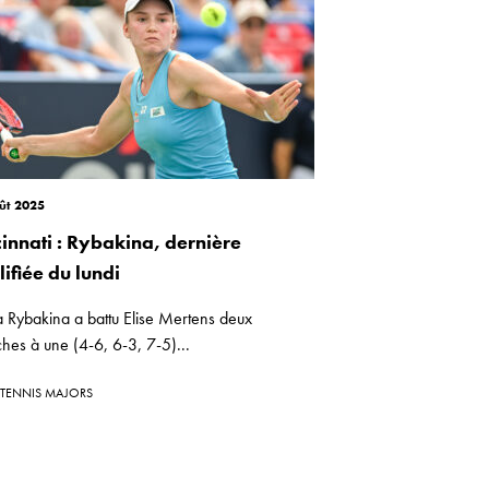
ût 2025
cinnati : Rybakina, dernière
ifiée du lundi
a Rybakina a battu Elise Mertens deux
hes à une (4-6, 6-3, 7-5)...
TENNIS MAJORS