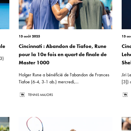
13 août 2025
13 ao
ale
Cincinnati : Abandon de Tiafoe, Rune
Cin
pour la 10e fois en quart de finale de
Leh
-3)
Master 1000
She
Holger Rune a bénéficié de l'abandon de Frances
Jiri 
Tiafoe (6-4, 3-1 ab.) mercredi,...
[3]) 
TENNIS MAJORS