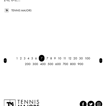
TENNIS MAJORS
1
2
3
4
5
6
7
7
8
9
10
11
12
20
30
100
← Previous
Nex
200
300
400
500
600
700
800
900