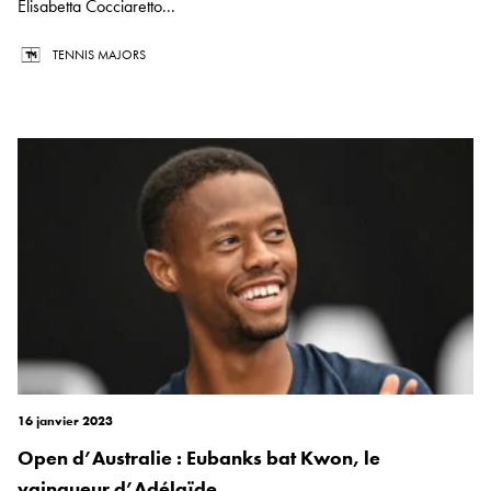
Elisabetta Cocciaretto...
TENNIS MAJORS
16 janvier 2023
Open d’Australie : Eubanks bat Kwon, le
vainqueur d’Adélaïde