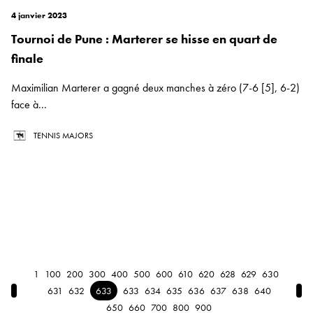
4 janvier 2023
Tournoi de Pune : Marterer se hisse en quart de
finale
Maximilian Marterer a gagné deux manches à zéro (7-6 [5], 6-2)
face à...
TENNIS MAJORS
1
100
200
300
400
500
600
610
620
628
629
630
← Previous
Nex
631
632
633
633
634
635
636
637
638
640
650
660
700
800
900