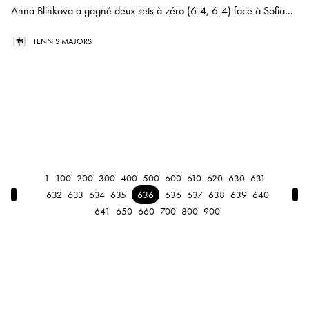
Anna Blinkova a gagné deux sets à zéro (6-4, 6-4) face à Sofia...
TENNIS MAJORS
1
100
200
300
400
500
600
610
620
630
631
← Previous
Nex
632
633
634
635
636
636
637
638
639
640
641
650
660
700
800
900