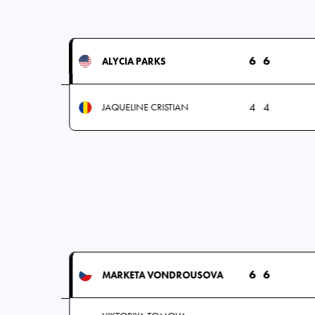
6
6
ALYCIA PARKS
4
4
JAQUELINE CRISTIAN
6
6
MARKETA VONDROUSOVA