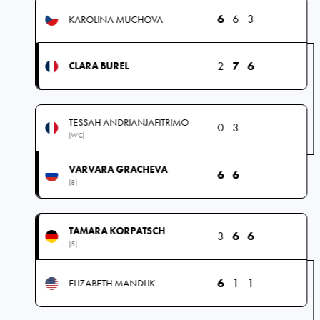
6
6
3
KAROLINA MUCHOVA
2
7
6
CLARA BUREL
TESSAH ANDRIANJAFITRIMO
0
3
(WC)
VARVARA GRACHEVA
6
6
(8)
TAMARA KORPATSCH
3
6
6
(5)
6
1
1
ELIZABETH MANDLIK