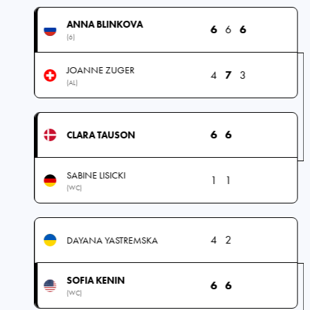
ANNA BLINKOVA
6
6
6
(6)
JOANNE ZUGER
4
7
3
(AL)
6
6
CLARA TAUSON
SABINE LISICKI
1
1
(WC)
4
2
DAYANA YASTREMSKA
SOFIA KENIN
6
6
(WC)