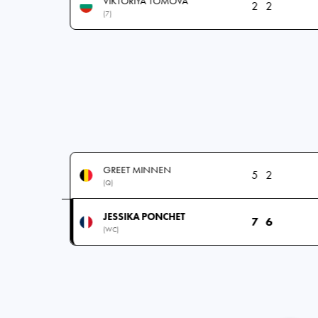
VIKTORIYA TOMOVA
2
2
(7)
GREET MINNEN
5
2
(Q)
JESSIKA PONCHET
7
6
(WC)