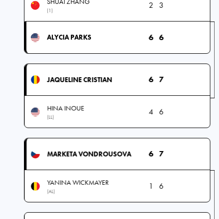
SHUAI ZHANG
2
3
(1)
6
6
ALYCIA PARKS
6
7
JAQUELINE CRISTIAN
HINA INOUE
4
6
(LL)
6
7
MARKETA VONDROUSOVA
YANINA WICKMAYER
1
6
(AL)