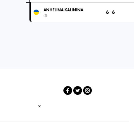
ANHELINA KALININA
6
6
(2)
×