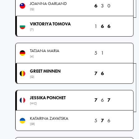
JOANNA GARLAND
6
3
0
(Q)
VIKTORIYA TOMOVA
1
6
6
(7)
TATJANA MARIA
5
1
(4)
GREET MINNEN
7
6
(Q)
JESSIKA PONCHET
7
6
7
(WC)
KATARINA ZAVATSKA
5
7
6
(SR)