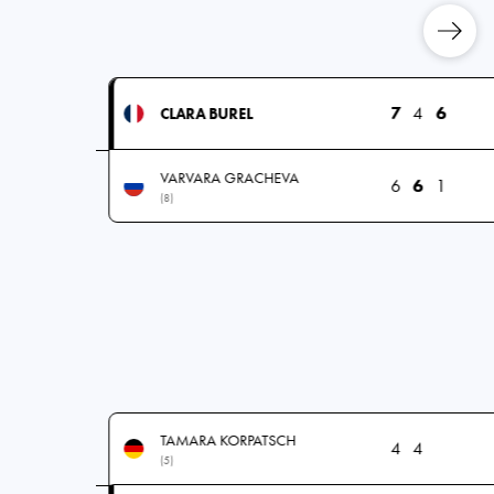
7
4
6
CLARA BUREL
VARVARA GRACHEVA
6
6
1
(8)
TAMARA KORPATSCH
4
4
(5)