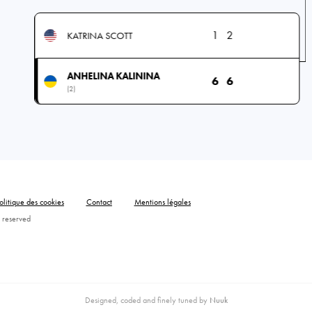
1
2
KATRINA SCOTT
ANHELINA KALININA
6
6
(2)
olitique des cookies
Contact
Mentions légales
 reserved
Designed, coded and finely tuned by
Nuuk