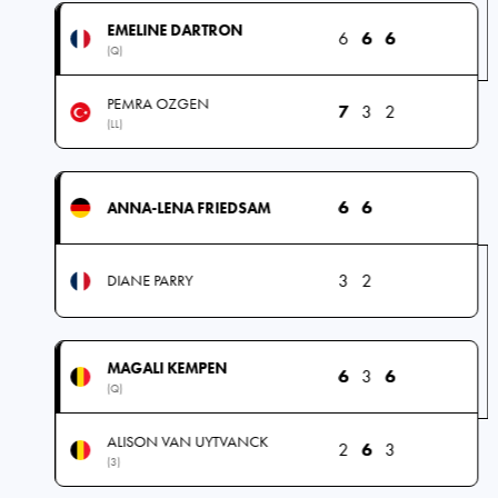
EMELINE DARTRON
6
6
6
(Q)
PEMRA OZGEN
7
3
2
(LL)
6
6
ANNA-LENA FRIEDSAM
3
2
DIANE PARRY
MAGALI KEMPEN
6
3
6
(Q)
ALISON VAN UYTVANCK
2
6
3
(3)