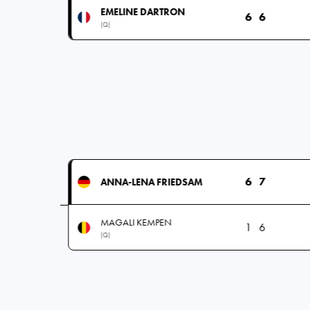
EMELINE DARTRON
6
6
(Q)
6
7
ANNA-LENA FRIEDSAM
MAGALI KEMPEN
1
6
(Q)