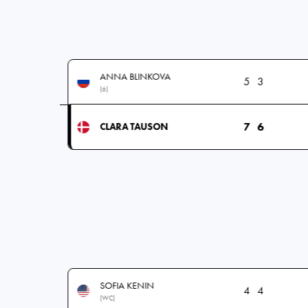
ANNA BLINKOVA
5
3
(6)
7
6
CLARA TAUSON
SOFIA KENIN
4
4
(WC)