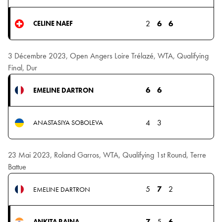
2
6
6
CELINE NAEF
3 Décembre 2023, Open Angers Loire Trélazé, WTA, Qualifying
Final, Dur
6
6
EMELINE DARTRON
4
3
ANASTASIYA SOBOLEVA
23 Mai 2023, Roland Garros, WTA, Qualifying 1st Round, Terre
Battue
5
7
2
EMELINE DARTRON
7
5
6
ANKITA RAINA