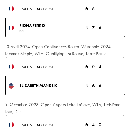
6
6
1
EMELINE DARTRON
FIONA FERRO
3
7
6
(Q)
13 Avril 2024, Open Capfinances Rouen Métropole 2024
Femmes Simple, WTA, Qualifying 1st Round, Terre Battue
6
0
4
EMELINE DARTRON
3
6
6
ELIZABETH MANDLIK
5 Décembre 2023, Open Angers Loire Trélazé, WTA, Troisième
Tour, Dur
6
4
0
EMELINE DARTRON