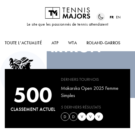
FR
EN
Le site que les passionnés de tennis attendaient
EMELINE
DARTRON
TOUTE L’ACTUALITÉ
ATP
WTA
ROLAND-GARROS
US
DERNIERS TOURNOIS
500
Makarska Open 2025 Femme
Simples
5 DERNIERS RÉSULTATS
CLASSEMENT ACTUEL
D
D
V
V
V