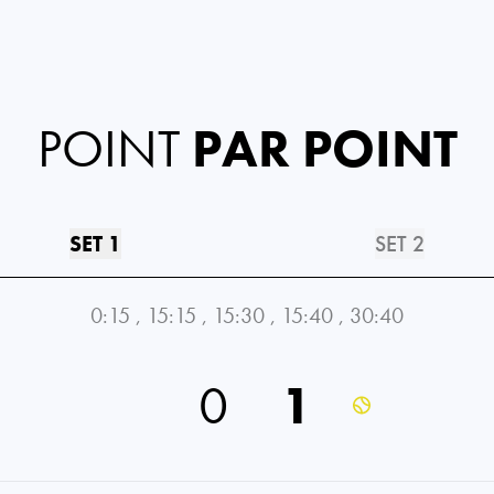
POINT
PAR POINT
SET 1
SET 2
0:15
,
15:15
,
15:30
,
15:40
,
30:40
0
1