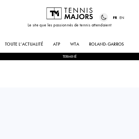
FR
EN
Le site que les passionnés de tennis attendaient
TOUTE L’ACTUALITÉ
ATP
WTA
ROLAND-GARROS
US
TERMINÉ
USA
HINA
2
-
1
CAIJSA
INOUE
HENNEMANN