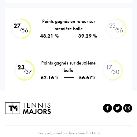
Points gagnés en retour sur
27
22
première balle
⁄
⁄
56
56
48.21 %
39.29 %
Points gagnés sur deuxième
23
17
balle
⁄
⁄
37
30
62.16 %
56.67%
Designed, coded and finely tuned by
Nuuk