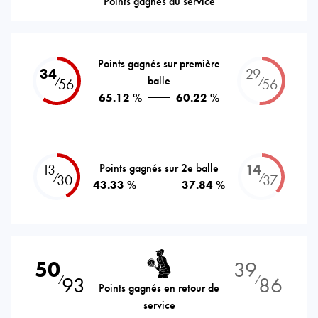
Points gagnés au service
Points gagnés sur première
34
29
balle
⁄
⁄
56
56
65.12 %
60.22 %
13
Points gagnés sur 2e balle
14
⁄
⁄
30
37
43.33 %
37.84 %
50
39
93
86
⁄
⁄
Points gagnés en retour de
service