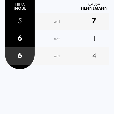
HINA
CAIJSA
INOUE
HENNEMANN
5
7
set 1
6
1
set 2
6
4
set 3