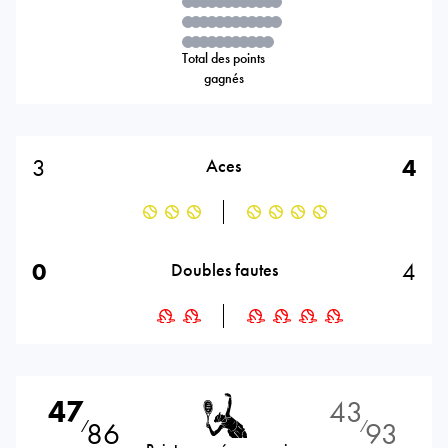
Total des points
gagnés
3
4
Aces
0
4
Doubles fautes
47
43
86
93
⁄
⁄