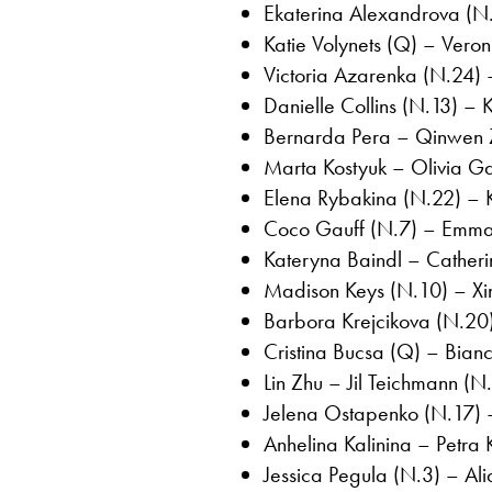
Ekaterina Alexandrova (N.
Katie Volynets (Q) – Vero
Victoria Azarenka (N.24) 
Danielle Collins (N.13) – 
Bernarda Pera – Qinwen Z
Marta Kostyuk – Olivia G
Elena Rybakina (N.22) – K
Coco Gauff (N.7) – Emma 
Kateryna Baindl – Catheri
Madison Keys (N.10) – Xi
Barbora Krejcikova (N.20)
Cristina Bucsa (Q) – Bianc
Lin Zhu – Jil Teichmann (N
Jelena Ostapenko (N.17) –
Anhelina Kalinina – Petra 
Jessica Pegula (N.3) – Ali