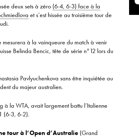
osée deux sets à zéro
(6-4, 6-3) face à la
 Schmiedlova
et s’est hissée au troisième tour de
udi.
 mesurera à la vainqueure du match à venir
Suisse Belinda Bencic, tête de série n°12 lors du
.
Anastasia Pavlyuchenkova sans être inquiétée au
édent du majeur australien.
 à la WTA, avait largement battu l’Italienne
1 (6-3, 6-2).
me tour à l’Open d’Australie
(Grand