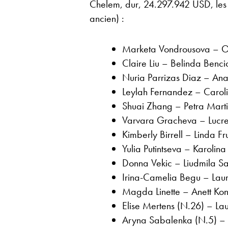
Chelem, dur, 24.297.942 USD, les ré
ancien) :
Marketa Vondrousova – O
Claire Liu – Belinda Benc
Nuria Parrizas Diaz – An
Leylah Fernandez – Carol
Shuai Zhang – Petra Mart
Varvara Gracheva – Lucrez
Kimberly Birrell – Linda F
Yulia Putintseva – Karolin
Donna Vekic – Liudmila S
Irina-Camelia Begu – Lau
Magda Linette – Anett Kont
Elise Mertens (N.26) – Lau
Aryna Sabalenka (N.5) – 