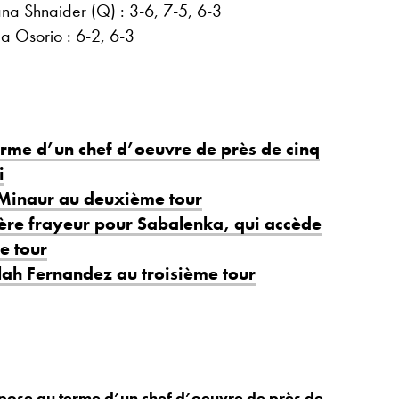
na Shnaider (Q) : 3-6, 7-5, 6-3
a Osorio : 6-2, 6-3
rme d’un chef d’oeuvre de près de cinq
i
 Minaur au deuxième tour
gère frayeur pour Sabalenka, qui accède
e tour
lah Fernandez au troisième tour
ose au terme d’un chef d’oeuvre de près de