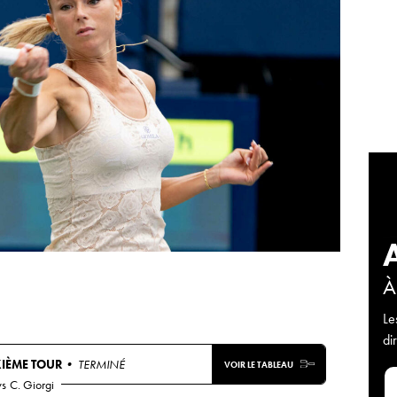
À
Le
di
IÈME TOUR
• TERMINÉ
VOIR LE TABLEAU
vs
C. Giorgi