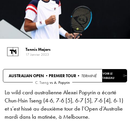
Tennis Majors
17 Janvier 2023
VOIR LE
AUSTRALIAN OPEN •
PREMIER TOUR
• TERMINÉ
TABLEAU
C. Tseng
vs
A. Popyrin
La wild card australienne Alexei Popyrin a écarté
Chun-Hsin Tseng (4-6, 7-6 [5], 6-7 [5], 7-6 [4], 6-1)
et s’est hissé au deuxième tour de l’Open d’Australie
mardi dans la matinée, à Melbourne.