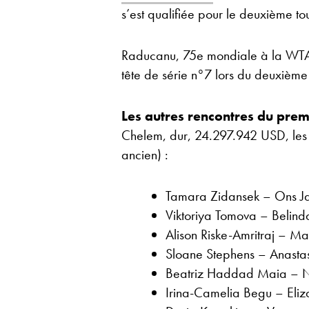
s’est qualifiée pour le deuxième t
Raducanu, 75e mondiale à la WTA
tête de série n°7 lors du deuxième 
Les autres rencontres du prem
Chelem, dur, 24.297.942 USD, les ré
ancien) :
Tamara Zidansek – Ons J
Viktoriya Tomova – Belin
Alison Riske-Amritraj – 
Sloane Stephens – Anasta
Beatriz Haddad Maia – N
Irina-Camelia Begu – Eli