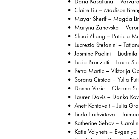
Daria Kasatkina – Varva
Claire Liu – Madison Bre
Mayar Sherif – Magda Lin
Maryna Zanevska – Veron
Shuai Zhang – Patricia M
Lucrezia Stefanini – Tatj
Jasmine Paolini – Liudmi
Lucia Bronzetti – Laura 
Petra Martic – Viktorija 
Sorana Cirstea – Yulia Pu
Donna Vekic – Oksana Se
Lauren Davis – Danka Kov
Anett Kontaveit – Julia G
Linda Fruhvirtova – Jaime
Katherine Sebov – Caroli
Katie Volynets – Evgeniy