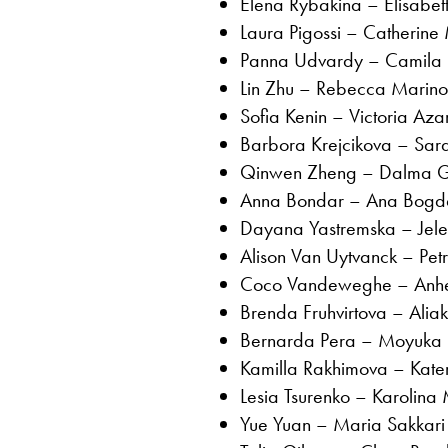
Elena Rybakina – Elisabet
Laura Pigossi – Catherine
Panna Udvardy – Camila 
Lin Zhu – Rebecca Marino
Sofia Kenin – Victoria Az
Barbora Krejcikova – Sara
Qinwen Zheng – Dalma Ga
Anna Bondar – Ana Bogda
Dayana Yastremska – Jel
Alison Van Uytvanck – Pet
Coco Vandeweghe – Anheli
Brenda Fruhvirtova – Alia
Bernarda Pera – Moyuka 
Kamilla Rakhimova – Kate
Lesia Tsurenko – Karolin
Yue Yuan – Maria Sakkari