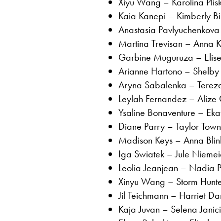
Xiyu Wang – Karolina Pli
Kaia Kanepi – Kimberly Birr
Anastasia Pavlyuchenkova 
Martina Trevisan – Anna K
Garbine Muguruza – Elise 
Arianne Hartono – Shelby 
Aryna Sabalenka – Tereza
Leylah Fernandez – Alize C
Ysaline Bonaventure – Eka
Diane Parry – Taylor Town
Madison Keys – Anna Blin
Iga Swiatek – Jule Niemei
Leolia Jeanjean – Nadia 
Xinyu Wang – Storm Hunte
Jil Teichmann – Harriet Da
Kaja Juvan – Selena Janic