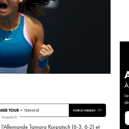
À
Le
di
MIER TOUR
• TERMINÉ
VOIR LE TABLEAU
T. Korpatsch
 l’Allemande Tamara Korpatsch (6-3, 6-2) et