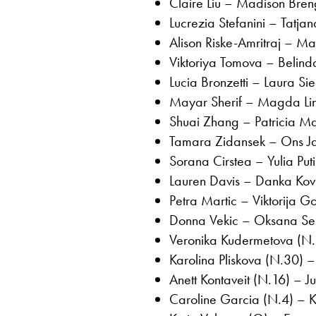
Claire Liu – Madison Bre
Lucrezia Stefanini – Tatj
Alison Riske-Amritraj – 
Viktoriya Tomova – Belin
Lucia Bronzetti – Laura 
Mayar Sherif – Magda Lin
Shuai Zhang – Patricia M
Tamara Zidansek – Ons J
Sorana Cirstea – Yulia Pu
Lauren Davis – Danka Kov
Petra Martic – Viktorija 
Donna Vekic – Oksana Se
Veronika Kudermetova (N.
Karolina Pliskova (N.30) 
Anett Kontaveit (N.16) – J
Caroline Garcia (N.4) – K