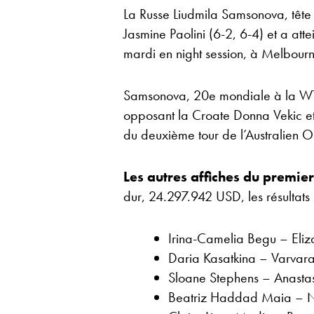
La Russe Liudmila Samsonova, tête 
Jasmine Paolini (6-2, 6-4) et a att
mardi en night session, à Melbourn
Samsonova, 20e mondiale à la WTA
opposant la Croate Donna Vekic et
du deuxième tour de l’Australien 
Les autres affiches du premier
dur, 24.297.942 USD, les résultats s
Irina-Camelia Begu – Eli
Daria Kasatkina – Varva
Sloane Stephens – Anasta
Beatriz Haddad Maia – N