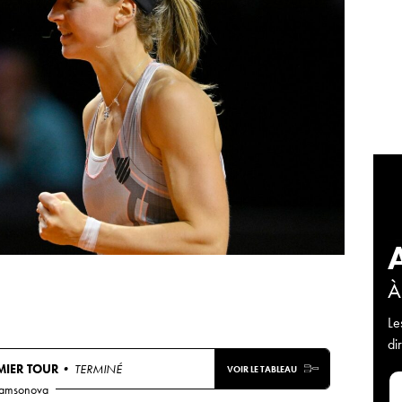
À
Le
di
MIER TOUR
• TERMINÉ
VOIR LE TABLEAU
Samsonova