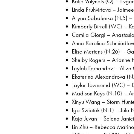
Katie Volynets (Q) – Evgen
Linda Fruhvirtova – Jaimee
Aryna Sabalenka (N.5) – 
Kimberly Birrell (WC) – Ka
Camila Giorgi – Anastasia
Anna Karolina Schmiedlova
Elise Mertens (N.26) – Ga
Shelby Rogers – Arianne H
Leylah Fernandez – Alize 
Ekaterina Alexandrova (N.
Taylor Townsend (WC) – D
Madison Keys (N.10) – Ann
Xinyu Wang – Storm Hunte
Iga Swiatek (N.1) – Jule N
Kaja Juvan – Selena Janici
Lin Zhu – Rebecca Marino 