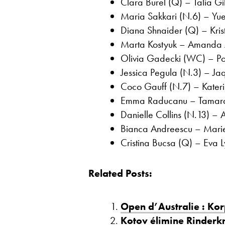
Clara Burel (Q) – Talia G
Maria Sakkari (N.6) – Yue
Diana Shnaider (Q) – Krist
Marta Kostyuk – Amanda A
Olivia Gadecki (WC) – Po
Jessica Pegula (N.3) – Jaq
Coco Gauff (N.7) – Kateri
Emma Raducanu – Tamara 
Danielle Collins (N.13) – 
Bianca Andreescu – Marie
Cristina Bucsa (Q) – Eva L
Related Posts:
Open d’Australie : Kor
Kotov élimine Rinderk