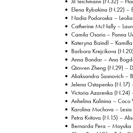
Jil Teichmann (N.32) – Har
Elena Rybakina (N.22) – El
Nadia Podoroska – Leolia 
Catherine McNally – Laura 
Camila Osorio – Panna Ud
Kateryna Baindl – Kamilla
Barbora Krejcikova (N.20)
Anna Bondar – Ana Bogdan
Qinwen Zheng (N.29) – Da
Aliaksandra Sasnovich – B
Jelena Ostapenko (N.17) 
Victoria Azarenka (N.24) –
Anhelina Kalinina – Coco
Karolina Muchova – Lesia 
Petra Kvitova (N.15) – Ali
Bernarda Pera – Moyuka U