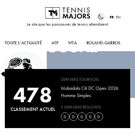
FR
EN
Le site que les passionnés de tennis attendaient
AZIZ
DOUGAZ
TOUTE L’ACTUALITÉ
ATP
WTA
ROLAND-GARROS
US
DERNIERS TOURNOIS
478
Mubadala Citi DC Open 2026
Homme Simples
5 DERNIERS RÉSULTATS
CLASSEMENT ACTUEL
D
D
D
D
D