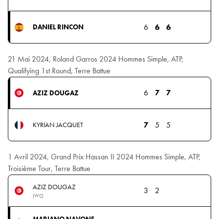
6
6
6
DANIEL RINCON
21 Mai 2024, Roland Garros 2024 Hommes Simple, ATP,
Qualifying 1st Round, Terre Battue
6
7
7
AZIZ DOUGAZ
7
5
5
KYRIAN JACQUET
1 Avril 2024, Grand Prix Hassan II 2024 Hommes Simple, ATP,
Troisième Tour, Terre Battue
AZIZ DOUGAZ
3
2
(WC)
MARIANO NAVONE