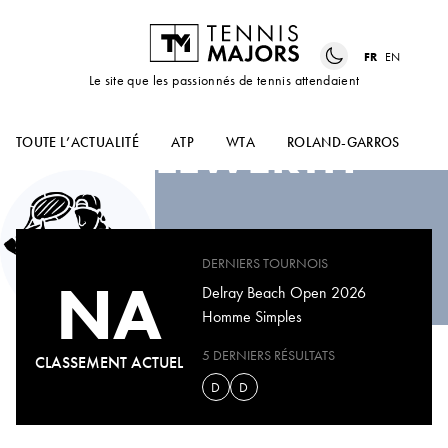
FR
EN
Le site que les passionnés de tennis attendaient
BENJAMIN
WILLWERTH
TOUTE L’ACTUALITÉ
ATP
WTA
ROLAND-GARROS
US
DERNIERS TOURNOIS
NA
Delray Beach Open 2026
Homme Simples
5 DERNIERS RÉSULTATS
CLASSEMENT ACTUEL
D
D