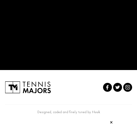
Designed, coded and finely tuned by
Nuuk
×