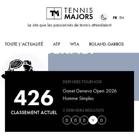
FR
EN
Le site que les passionnés de tennis attendaient
HENRY
BERNET
TOUTE L’ACTUALITÉ
ATP
WTA
ROLAND-GARROS
US
DERNIERS TOURNOIS
426
Gonet Geneva Open 2026
Homme Simples
5 DERNIERS RÉSULTATS
CLASSEMENT ACTUEL
D
D
D
V
D