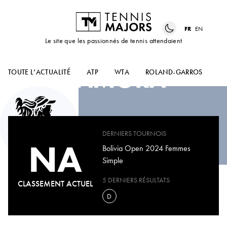
FR
EN
Le site que les passionnés de tennis attendaient
VALENTINA
ZAMORA
TOUTE L’ACTUALITÉ
ATP
WTA
ROLAND-GARROS
US
DERNIERS TOURNOIS
NA
Bolivia Open 2024 Femmes
Simple
5 DERNIERS RÉSULTATS
CLASSEMENT ACTUEL
D