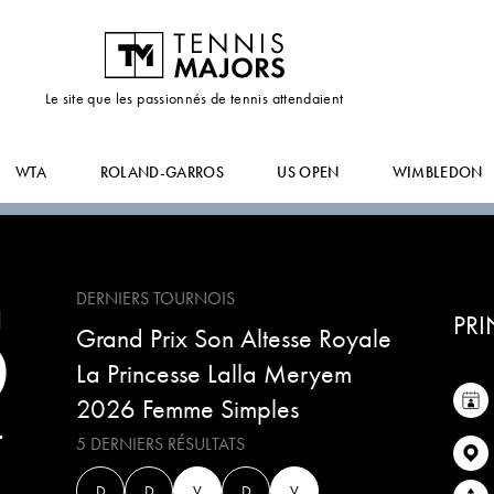
VICTORIA
BOSIO
Le site que les passionnés de tennis attendaient
WTA
ROLAND-GARROS
US OPEN
WIMBLEDON
5
DERNIERS TOURNOIS
PRI
Grand Prix Son Altesse Royale
La Princesse Lalla Meryem
2026 Femme Simples
T
5 DERNIERS RÉSULTATS
D
D
V
D
V