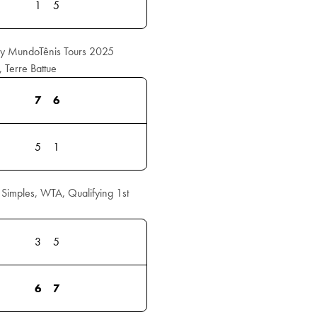
1
5
By MundoTênis Tours 2025
 Terre Battue
7
6
5
1
imples, WTA, Qualifying 1st
3
5
6
7