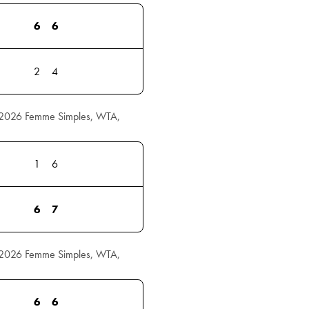
6
6
2
4
s 2026 Femme Simples, WTA,
1
6
6
7
s 2026 Femme Simples, WTA,
6
6