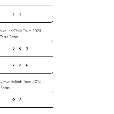
1
1
By MundoTênis Tours 2025
Terre Battue
5
6
3
7
4
6
By MundoTênis Tours 2025
 Battue
6
7