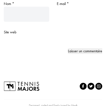
Nom
*
E-mail
*
Site web
Designed, coded and finely tuned by
Nuuk