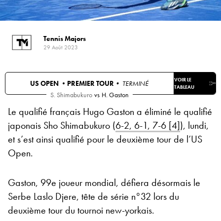
Tennis Majors
29 Août 2023
VOIR LE
US OPEN •
PREMIER TOUR
• TERMINÉ
TABLEAU
S. Shimabukuro
vs
H. Gaston
Le qualifié français Hugo Gaston a éliminé le qualifié
japonais Sho Shimabukuro (
6-2, 6-1, 7-6 [4]
), lundi,
et s’est ainsi qualifié pour le deuxième tour de l’US
Open.
Gaston, 99e joueur mondial, défiera désormais le
Serbe Laslo Djere, tête de série n°32 lors du
deuxième tour du tournoi new-yorkais.