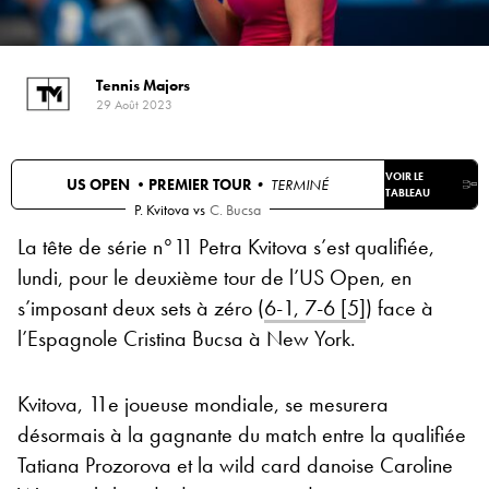
Tennis Majors
29 Août 2023
VOIR LE
US OPEN •
PREMIER TOUR
• TERMINÉ
TABLEAU
P. Kvitova
vs
C. Bucsa
La tête de série n°11 Petra Kvitova s’est qualifiée,
lundi, pour le deuxième tour de l’US Open, en
s’imposant deux sets à zéro (
6-1, 7-6 [5]
) face à
l’Espagnole Cristina Bucsa à New York.
Kvitova, 11e joueuse mondiale, se mesurera
désormais à la gagnante du match entre la qualifiée
Tatiana Prozorova et la wild card danoise Caroline