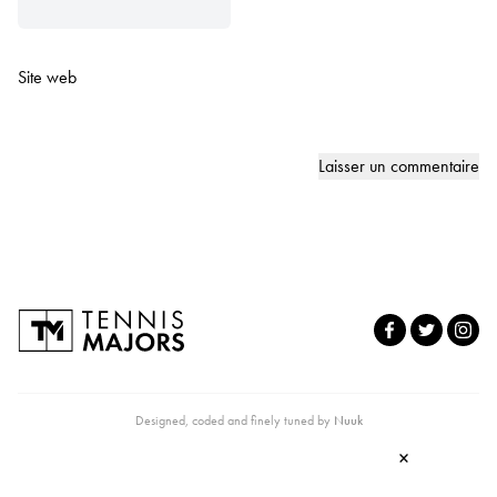
Site web
Designed, coded and finely tuned by
Nuuk
×