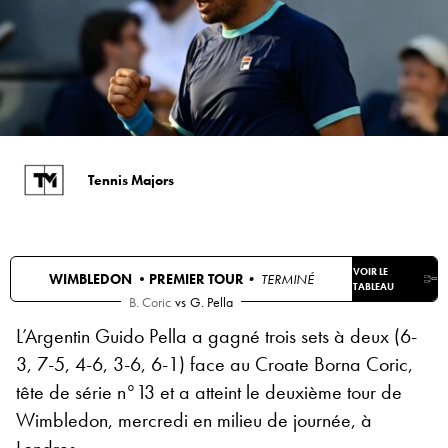
Tennis Majors
VOIR LE
WIMBLEDON •
PREMIER TOUR
• TERMINÉ
TABLEAU
B. Coric
vs
G. Pella
L’Argentin Guido Pella a gagné trois sets à deux (6-
3, 7-5, 4-6, 3-6, 6-1) face au Croate Borna Coric,
tête de série n°13 et a atteint le deuxième tour de
Wimbledon, mercredi en milieu de journée, à
Londres.