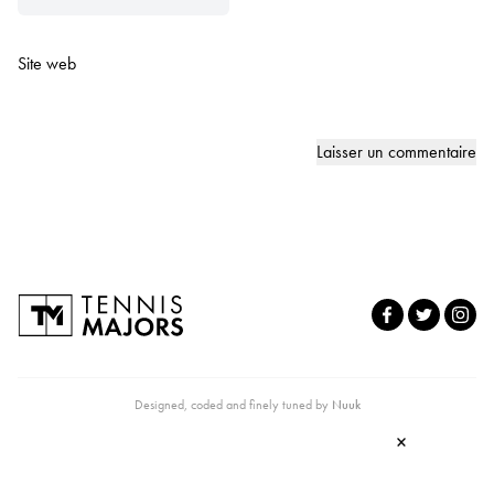
Site web
Designed, coded and finely tuned by
Nuuk
×