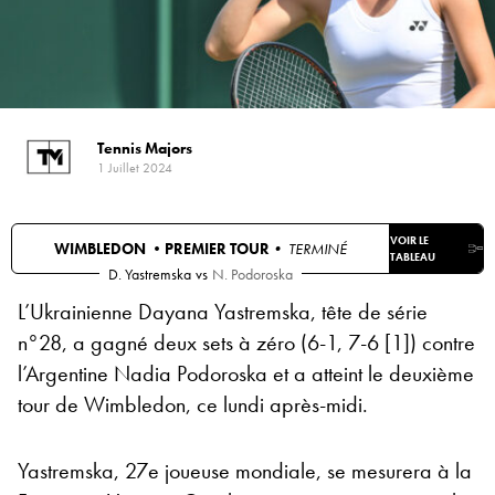
Tennis Majors
1 Juillet 2024
VOIR LE
WIMBLEDON •
PREMIER TOUR
• TERMINÉ
TABLEAU
D. Yastremska
vs
N. Podoroska
L’Ukrainienne Dayana Yastremska, tête de série
n°28, a gagné deux sets à zéro (6-1, 7-6 [1]) contre
l’Argentine Nadia Podoroska et a atteint le deuxième
tour de Wimbledon, ce lundi après-midi.
Yastremska, 27e joueuse mondiale, se mesurera à la