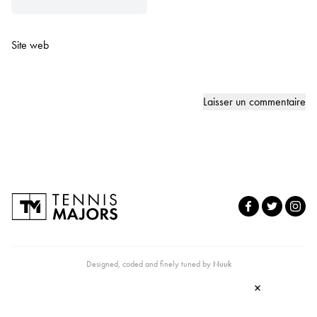
Site web
Designed, coded and finely tuned by
Nuuk
×