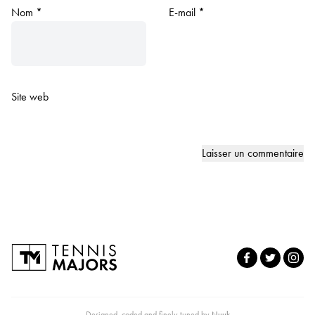
Nom
*
E-mail
*
Site web
Designed, coded and finely tuned by
Nuuk