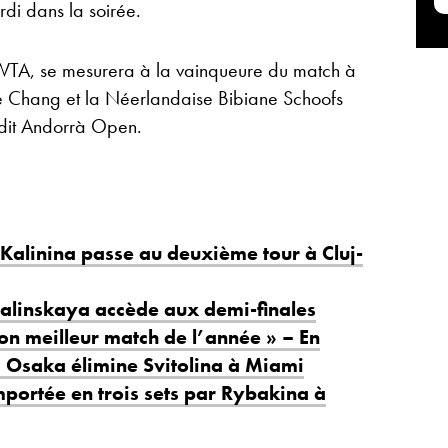
di dans la soirée.
WTA, se mesurera à la vainqueure du match à
e Chang et la Néerlandaise Bibiane Schoofs
èdit Andorrà Open.
alinina passe au deuxième tour à Cluj-
Kalinskaya accède aux demi-finales
mon meilleur match de l’année » – En
, Osaka élimine Svitolina à Miami
mportée en trois sets par Rybakina à