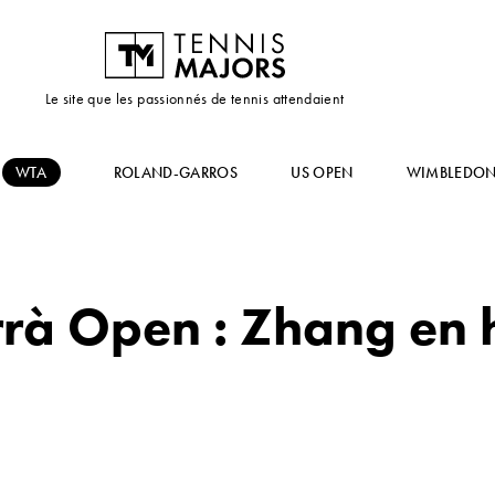
Le site que les passionnés de tennis attendaient
WTA
ROLAND-GARROS
US OPEN
WIMBLEDO
rrà Open : Zhang en 