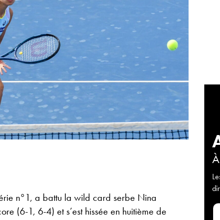
À
Le
di
érie n°1, a battu la wild card serbe Nina
ore (6-1, 6-4) et s’est hissée en huitième de