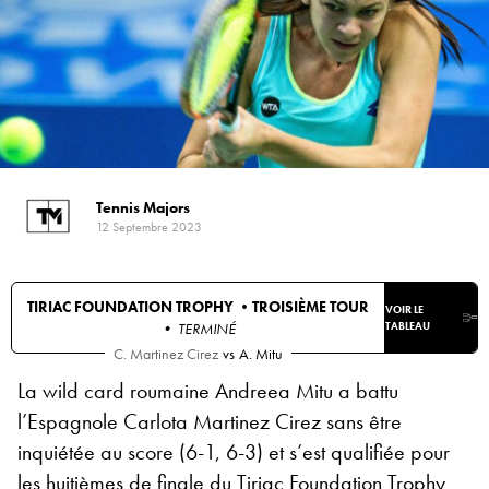
Tennis Majors
12 Septembre 2023
TIRIAC FOUNDATION TROPHY •
TROISIÈME TOUR
VOIR LE
• TERMINÉ
TABLEAU
C. Martinez Cirez
vs
A. Mitu
La wild card roumaine Andreea Mitu a battu
l’Espagnole Carlota Martinez Cirez sans être
inquiétée au score (6-1, 6-3) et s’est qualifiée pour
les huitièmes de finale du Tiriac Foundation Trophy