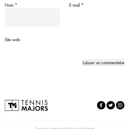
Nom
*
E-mail
*
Site web
Designed, coded and finely tuned by
Nuuk