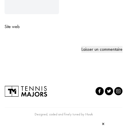
Site web
Designed, coded and finely tuned by
Nuuk
×