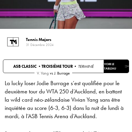
Tennis Majors
31 Décembre 2024
VOIR LE
ASB CLASSIC •
TROISIÈME TOUR
• TERMINÉ
TABLEAU
V. Yang
vs
J. Burrage
La lucky loser Jodie Burrage s’est qualifiée pour le
deuxième tour du WTA 250 d’Auckland, en battant
la wild card néo-zélandaise Vivian Yang sans être
inquiétée au score (6-3, 6-3) dans la nuit de lundi à
mardi, à l’ASB Tennis Arena d’Auckland.