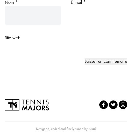
Nom
*
E-mail
*
Site web
Designed, coded and finely tuned by
Nuuk