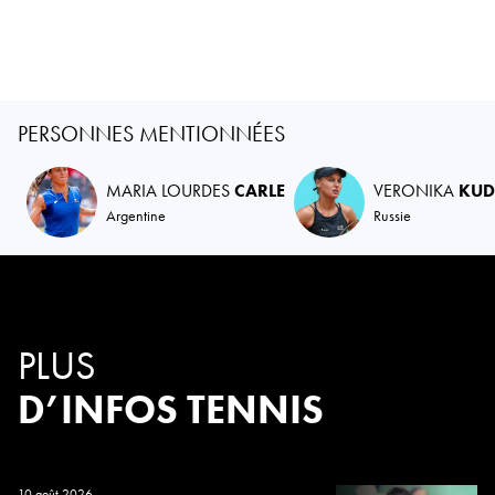
PERSONNES MENTIONNÉES
MARIA LOURDES
CARLE
VERONIKA
KUD
Argentine
Russie
PLUS
D’INFOS TENNIS
10 août 2026