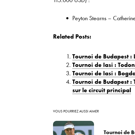
115.000 USD) :
Peyton Stearns – Catheri
Related Posts:
Tournoi de Budapest : L
Tournoi de Iasi : Todon
Tournoi de Iasi : Bogd
Tournoi de Budapest :
sur le circuit principal
VOUS POURRIEZ AUSSI AIMER
Tournoi de B