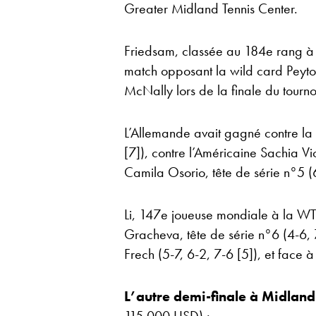
Greater Midland Tennis Center.
Friedsam, classée au 184e rang à
match opposant la wild card Peyton
McNally lors de la finale du tourno
L’Allemande avait gagné contre la
[7]), contre l’Américaine Sachia V
Camila Osorio, tête de série n°5 (6-
Li, 147e joueuse mondiale à la WT
Gracheva, tête de série n°6 (4-6,
Frech (5-7, 6-2, 7-6 [5]), et face 
L’autre demi-finale à Midland