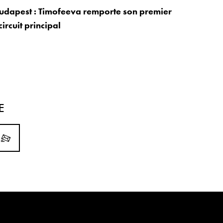
udapest : Timofeeva remporte son premier
circuit principal
E