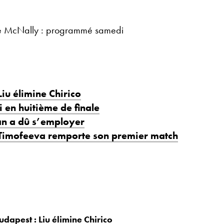
ne McNally : programmé samedi
iu élimine Chirico
i en huitième de finale
an a dû s’employer
 Timofeeva remporte son premier match
udapest : Liu élimine Chirico