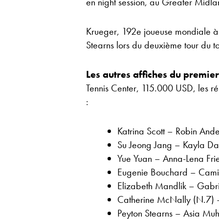
en night session, au Greater Midla
Krueger, 192e joueuse mondiale à
Stearns lors du deuxième tour du t
Les autres affiches du premie
Tennis Center, 115.000 USD, les rés
:
Katrina Scott – Robin An
Su Jeong Jang – Kayla D
Yue Yuan – Anna-Lena Fr
Eugenie Bouchard – Cami
Elizabeth Mandlik – Gabr
Catherine McNally (N.7) –
Peyton Stearns – Asia Mu