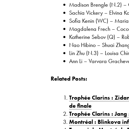
Madison Brengle (N.2) – 
Sachia Vickery – Elvina Ka
Sofia Kenin (WC) – Maria
Magdalena Frech – Coco 
Katherine Sebov (Q) – Rob
Nao Hibino – Shuai Zhang 
Lin Zhu (N.3) – Louisa Chir
Ann Li – Varvara Gracheva
Related Posts:
Trophée Clarins : Zidan
de finale
Trophée Clarins : Jang
Montréal : Blinkova in