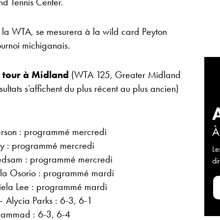
nd Tennis Center.
 la WTA, se mesurera à la wild card Peyton
ournoi michiganais.
r tour à Midland
(WTA 125, Greater Midland
ultats s’affichent du plus récent au plus ancien)
À
derson : programmé mercredi
ay : programmé mercredi
Le
iedsam : programmé mercredi
di
la Osorio : programmé mardi
iela Lee : programmé mardi
 Alycia Parks : 6-3, 6-1
hammad : 6-3, 6-4