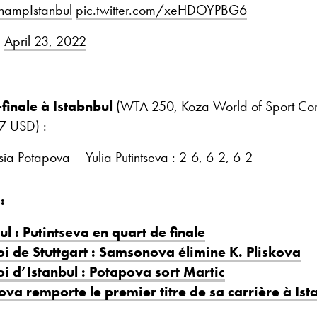
hampIstanbul
pic.twitter.com/xeHDOYPBG6
)
April 23, 2022
finale à Istabnbul
(WTA 250, Koza World of Sport Com
7 USD) :
ia Potapova – Yulia Putintseva : 2-6, 6-2, 6-2
:
ul : Putintseva en quart de finale
i de Stuttgart : Samsonova élimine K. Pliskova
i d’Istanbul : Potapova sort Martic
va remporte le premier titre de sa carrière à Ist