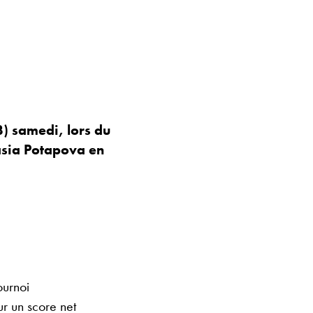
) samedi, lors du
tasia Potapova en
ournoi
ur un score net