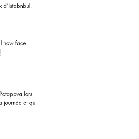
 d’Istabnbul.
ll now face
I
Potapova lors
a journée et qui