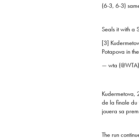
(6-3, 6-3) sam
Seals it with
[3] Kudermetov
Potapova in the 
— wta (@WTA
Kudermetova, 2
de la finale du
jouera sa premi
The run continues