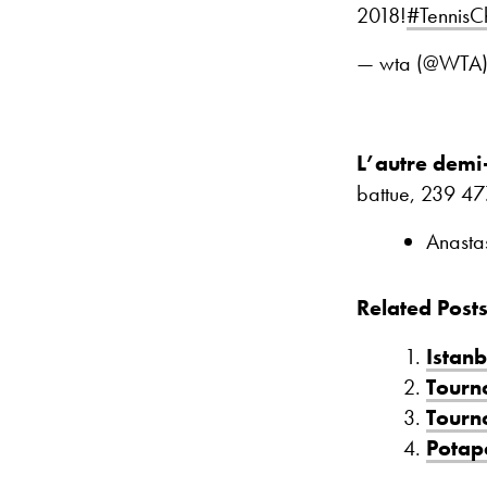
2018!
#TennisC
— wta (@WTA
L’autre demi-
battue, 239 47
Anastas
Related Posts
Istanb
Tourno
Tourno
Potapo