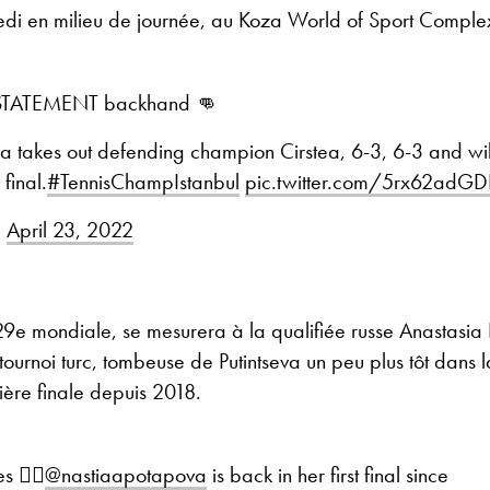
edi en milieu de journée, au Koza World of Sport Complex
 a STATEMENT backhand 👊
a takes out defending champion Cirstea, 6-3, 6-3 and wi
final.
#TennisChampIstanbul
pic.twitter.com/5rx62adGD
)
April 23, 2022
9e mondiale, se mesurera à la qualifiée russe Anastasia 
 tournoi turc, tombeuse de Putintseva un peu plus tôt dans l
ère finale depuis 2018.
 🏃‍♀️
@nastiaapotapova
is back in her first final since