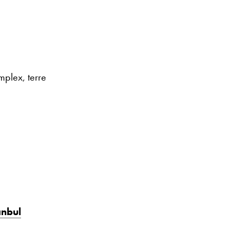
plex, terre
anbul