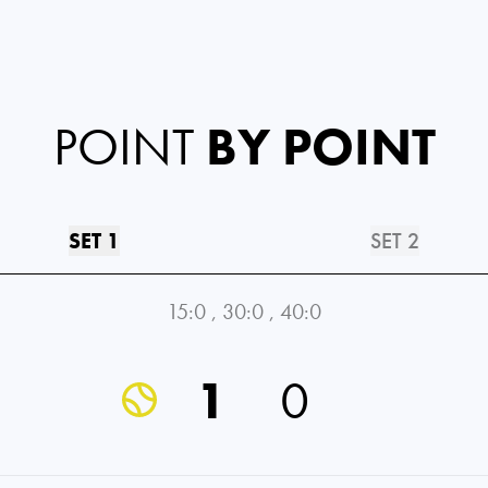
POINT
BY POINT
SET 1
SET 2
15:0
,
30:0
,
40:0
1
0