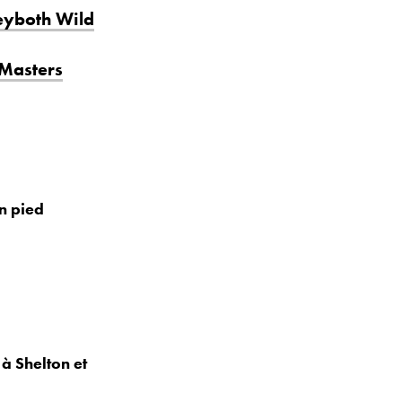
Seyboth Wild
 Masters
n pied
 à Shelton et