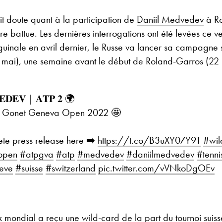
etit doute quant à la participation de
Daniil Medvedev
à Ro
erre battue. Les dernières interrogations ont été levées ce
guinale en avril dernier, le Russe va lancer sa campagne s
mai), une semaine avant le début de Roland-Garros (22 m
𝐕𝐄𝐃𝐄𝐕 | 𝐀𝐓𝐏 𝟐 🌍
the Gonet Geneva Open 2022 🤩
ete press release here ➡️
https://t.co/B3uXY07Y9T
#wil
open
#atpgva
#atp
#medvedev
#daniilmedvedev
#tenni
eve
#suisse
#switzerland
pic.twitter.com/vVNkoDgOEv
 mondial a reçu une wild-card de la part du tournoi suis