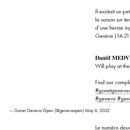
Il existait un p
la saison sur t
d’une hernie in
Genève (14-21 
𝐃𝐚𝐧𝐢𝐢𝐥 𝐌𝐄𝐃
Will play at 
Find our compl
#gonetgeneva
#geneva
#gen
— Gonet Geneva Open (@genevaopen)
May 6, 2022
Le numéro deux