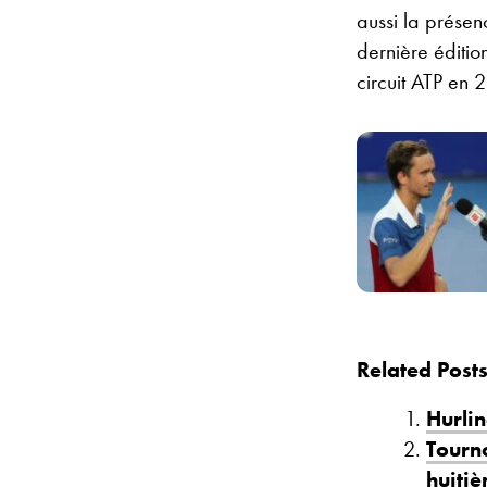
aussi la présen
dernière éditio
circuit ATP en 
Related Posts
Hurli
Tourno
huitiè