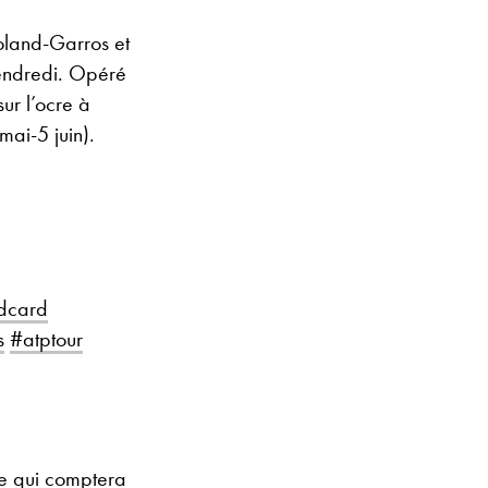
land-Garros et
 vendredi. Opéré
ur l’ocre à
ai-5 juin).
dcard
s
#atptour
se qui comptera