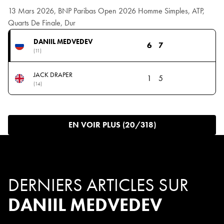
13 Mars 2026, BNP Paribas Open 2026 Homme Simples, ATP,
Quarts De Finale, Dur
DANIIL MEDVEDEV
6
7
(11)
JACK DRAPER
1
5
(14)
EN VOIR PLUS (20/318)
DERNIERS ARTICLES SUR
DANIIL MEDVEDEV