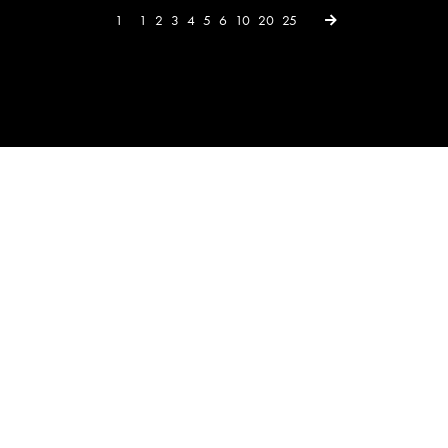
Next →
1
1
2
3
4
5
6
10
20
25
×
Designed, coded and finely tuned by
Nuuk