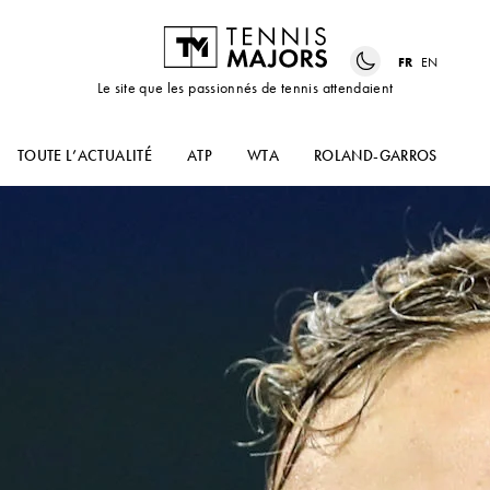
FR
EN
Le site que les passionnés de tennis attendaient
TOUTE L’ACTUALITÉ
ATP
WTA
ROLAND-GARROS
US