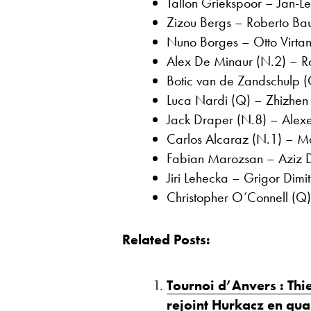
Tallon Griekspoor – Jan-Len
Zizou Bergs – Roberto Baut
Nuno Borges – Otto Virtane
Alex De Minaur (N.2) – Ro
Botic van de Zandschulp 
Luca Nardi (Q) – Zhizhen 
Jack Draper (N.8) – Alexei
Carlos Alcaraz (N.1) – Mar
Fabian Marozsan – Aziz 
Jiri Lehecka – Grigor Dimit
Christopher O’Connell (Q)
Related Posts:
Tournoi d’Anvers : Thi
rejoint Hurkacz en quar