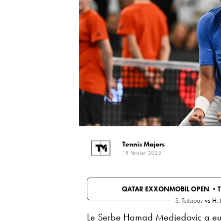
Tennis Majors
18 Février 2025
QATAR EXXONMOBIL OPEN •
S. Tsitsipas
vs
H. 
Le Serbe Hamad Medjedovic a eu b