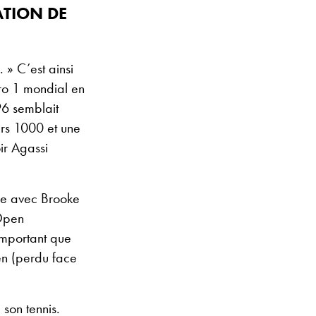
ATION DE
. »
C’est ainsi
ro 1 mondial en
96 semblait
ers 1000 et une
ir Agassi
ge avec Brooke
’Open
remportant que
en (perdu face
 son tennis.