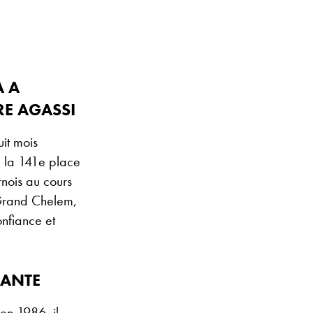
A A
RE AGASSI
it mois
 à la 141e place
rnois au cours
n Grand Chelem,
onfiance et
LANTE
en 1986, il