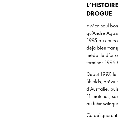
L’HISTOIR
DROGUE
«
Mon seul bon
qu’Andre Agass
1995 au cours 
déjà bien tran
médaille d’or o
terminer 1996 à
Début 1997, le
Shields, prévu a
d’Australie, pu
11 matches, san
au futur vainque
Ce qu’ignorent 