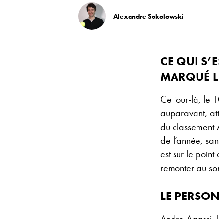
Alexandre Sokolowski
CE QUI S’
MARQUÉ L’
Ce jour-là, le
auparavant, att
du classement A
de l’année, san
est sur le poin
remonter au so
LE PERSON
Andre Agassi, l