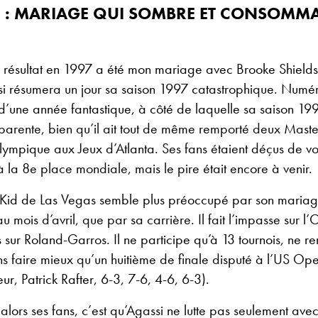
E : MARIAGE QUI SOMBRE ET CONSOMM
 résultat en 1997 a été mon mariage avec Brooke Shields
i résumera un jour sa saison 1997 catastrophique. Numé
d’une année fantastique, à côté de laquelle sa saison 19
sparente, bien qu’il ait tout de même remporté deux Mast
lympique aux Jeux d’Atlanta. Ses fans étaient déçus de vo
 la 8e place mondiale, mais le pire était encore à venir.
 Kid de Las Vegas semble plus préoccupé par son maria
u mois d’avril, que par sa carrière. Il fait l’impasse sur l
is sur Roland-Garros. Il ne participe qu’à 13 tournois, ne 
s faire mieux qu’un huitième de finale disputé à l’US Op
ur, Patrick Rafter, 6-3, 7-6, 4-6, 6-3).
alors ses fans, c’est qu’Agassi ne lutte pas seulement avec