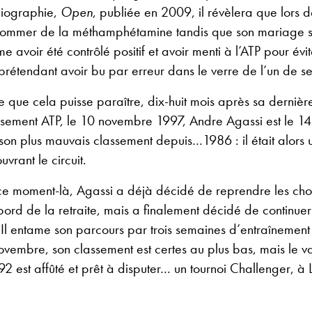
biographie,
Open
, publiée en 2009, il révèlera que lors de
nsommer de la méthamphétamine tandis que son mariage s
 avoir été contrôlé positif et avoir menti à l’ATP pour évi
prétendant avoir bu par erreur dans le verre de l’un de ses
e que cela puisse paraître, dix-huit mois après sa dernièr
sement ATP, le 10 novembre 1997, Andre Agassi est le 14
son plus mauvais classement depuis…1986 : il était alors 
vrant le circuit.
e moment-là, Agassi a déjà décidé de reprendre les chos
 bord de la retraite, mais a finalement décidé de continuer
. Il entame son parcours par trois semaines d’entraînement i
novembre, son classement est certes au plus bas, mais le 
est affûté et prêt à disputer… un tournoi Challenger, à 