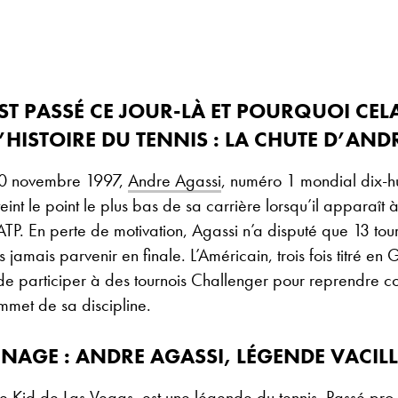
EST PASSÉ CE JOUR-LÀ ET POURQUOI CEL
HISTOIRE DU TENNIS : LA CHUTE D’AND
 10 novembre 1997,
Andre Agassi
, numéro 1 mondial dix-hu
eint le point le plus bas de sa carrière lorsqu’il apparaît
TP. En perte de motivation, Agassi n’a disputé que 13 tou
s jamais parvenir en finale. L’Américain, trois fois titré e
t de participer à des tournois Challenger pour reprendre c
mmet de sa discipline.
NAGE : ANDRE AGASSI, LÉGENDE VACIL
e Kid de Las Vegas, est une légende du tennis. Passé pro 