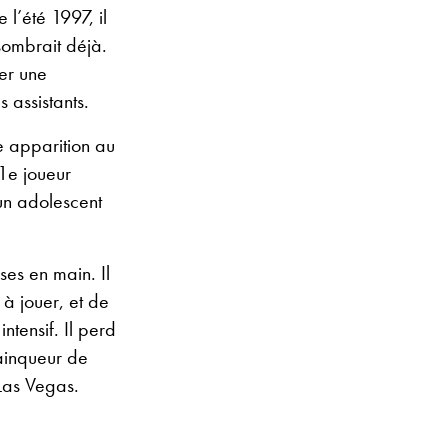
 l’été 1997, il
ombrait déjà.
ter une
 assistants.
e apparition au
1
e
joueur
un adolescent
es en main. Il
 à jouer, et de
ntensif. Il perd
vainqueur de
Las Vegas.