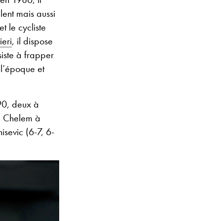
lent mais aussi
t le cycliste
ieri
, il dispose
siste à frapper
 l’époque et
90, deux à
d Chelem à
sevic (6-7, 6-